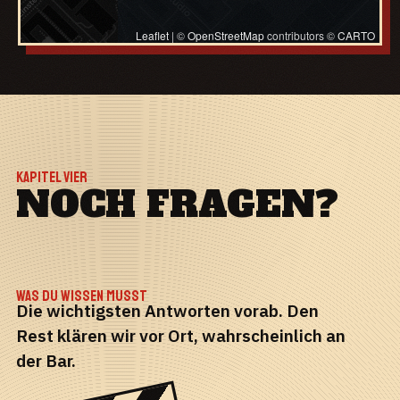
MITTEN IM FILM.
Leaflet
|
©
OpenStreetMap
contributors ©
CARTO
KAPITEL VIER
NOCH FRAGEN?
WAS DU WISSEN MUSST
Die wichtigsten Antworten vorab. Den
Rest klären wir vor Ort, wahrscheinlich an
der Bar.