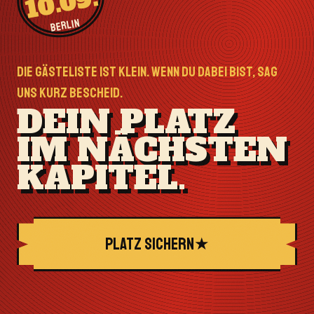
10.09.
BERLIN
DIE GÄSTELISTE IST KLEIN. WENN DU DABEI BIST, SAG
UNS KURZ BESCHEID.
DEIN PLATZ
IM NÄCHSTEN
KAPITEL.
PLATZ SICHERN
★