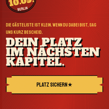
10.09.
BERLIN
DIE GÄSTELISTE IST KLEIN. WENN DU DABEI BIST, SAG
UNS KURZ BESCHEID.
DEIN PLATZ
IM NÄCHSTEN
KAPITEL.
PLATZ SICHERN
★