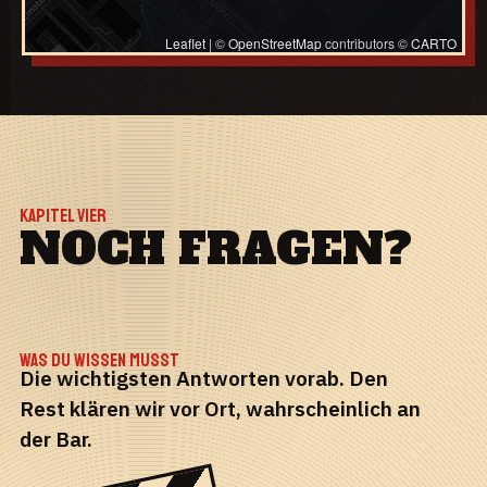
MITTEN IM FILM.
Leaflet
|
©
OpenStreetMap
contributors ©
CARTO
KAPITEL VIER
NOCH FRAGEN?
WAS DU WISSEN MUSST
Die wichtigsten Antworten vorab. Den
Rest klären wir vor Ort, wahrscheinlich an
der Bar.