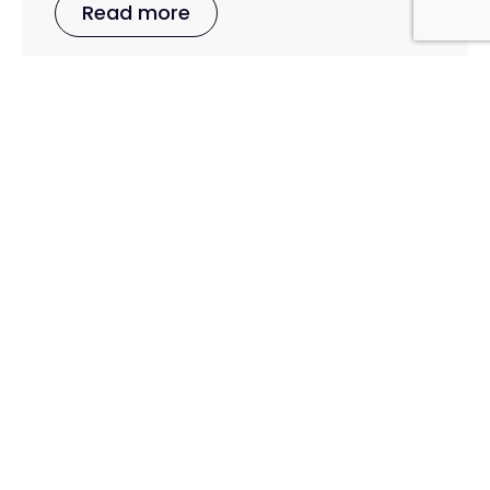
Read more
1 December 2025
Create a multilingual website
with a multisite approach
and increase reach
Building a multilingual website is far more
than a technical feature. For many