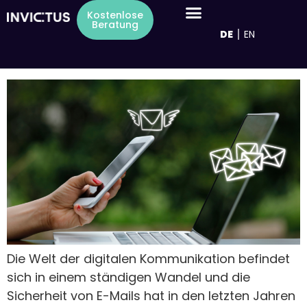
Inhalt
Schlagwort:
DKIM
Kostenlose
springen
Beratung
DE
EN
DKIM-Pflicht 2024: Ein Meilenstein der
digitalen Kommunikation
Die Welt der digitalen Kommunikation befindet
sich in einem ständigen Wandel und die
Sicherheit von E-Mails hat in den letzten Jahren