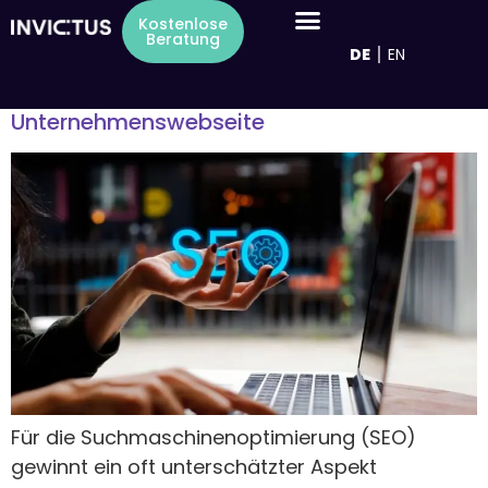
Inhalt
Schlagwort:
Ranking
Kostenlose
springen
Beratung
DE
EN
Bilder SEO: Der Schlüssel zur Optimierung
der Sichtbarkeit Ihrer
Unternehmenswebseite
Für die Suchmaschinenoptimierung (SEO)
gewinnt ein oft unterschätzter Aspekt