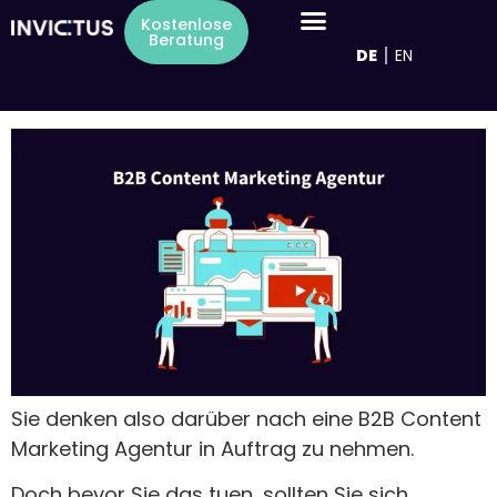
Inhalt
Tag:
9. Februar 2021
Kostenlose
springen
Beratung
DE
EN
B2B Content Marketing-Agentur:
Kompletter Leitfaden 2021
Sie denken also darüber nach eine B2B Content
Marketing Agentur in Auftrag zu nehmen.
Doch bevor Sie das tuen, sollten Sie sich