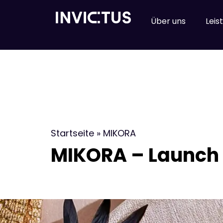
Inhalt
springen
Über uns
Leis
Startseite
»
MIKORA
MIKORA – Launch