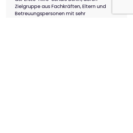
Zielgruppe aus Fachkräften, Eltern und
Betreuungspersonen mit sehr
unterschiedlichen Sprachhintergründen
besteht.
Weiterlesen
23. Oktober 2025
Neu für WordPress: Das